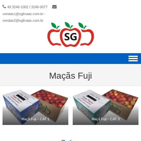
49 3246-1002 / 3246-0077
vendas1@sgfrutas.com.br -
vendas2@sgfrutas.com.br
Skip to content
Maçãs Fuji
Maçã Fuji – CAT 1
Maçã Fuji – CAT 3